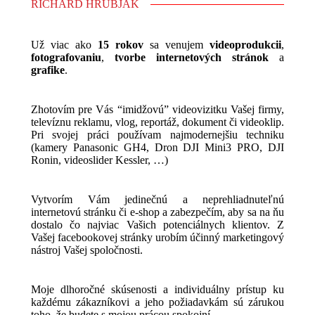
RICHARD HRUBJAK
Už viac ako
15 rokov
sa venujem
videoprodukcii
,
fotografovaniu
,
tvorbe internetových stránok
a
grafike
.
Zhotovím pre Vás “imidžovú” videovizitku Vašej firmy,
televíznu reklamu, vlog, reportáž, dokument či videoklip.
Pri svojej práci používam najmodernejšiu techniku
(kamery Panasonic GH4, Dron DJI Mini3 PRO, DJI
Ronin, videoslider Kessler, …)
Vytvorím Vám jedinečnú a neprehliadnuteľnú
internetovú stránku či e-shop a zabezpečím, aby sa na ňu
dostalo čo najviac Vašich potenciálnych klientov. Z
Vašej facebookovej stránky urobím účinný marketingový
nástroj Vašej spoločnosti.
Moje dlhoročné skúsenosti a individuálny prístup ku
každému zákazníkovi a jeho požiadavkám sú zárukou
toho, že budete s mojou prácou spokojní.