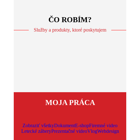
ČO ROBÍM?
Služby a produkty, ktoré poskytujem
MOJA PRÁCA
Zobraziť všetky
Dokument
E-shop
Firemné video
Letecké zábery
Prezentačné video
Vlog
Webdesign