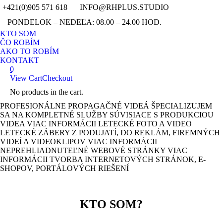
+421(0)905 571 618
INFO@RHPLUS.STUDIO
YouTub
Fa
PONDELOK – NEDEĽA: 08.00 – 24.00 HOD.
page
pag
Instagr
Pin
KTO SOM
opens
ope
page
pag
ČO ROBÍM
in
in
opens
ope
AKO TO ROBÍM
new
ne
in
in
KONTAKT
window
wi
0
new
ne
View Cart
Checkout
window
wi
No products in the cart.
Search:
PROFESIONÁLNE PROPAGAČNÉ VIDEÁ
ŠPECIALIZUJEM
SA NA KOMPLETNÉ SLUŽBY SÚVISIACE S PRODUKCIOU
VIDEA
VIAC INFORMÁCII
LETECKÉ FOTO A VIDEO
LETECKÉ ZÁBERY Z PODUJATÍ, DO REKLÁM, FIREMNÝCH
VIDEÍ A VIDEOKLIPOV
VIAC INFORMÁCII
NEPREHLIADNUTEĽNÉ WEBOVÉ STRÁNKY
VIAC
INFORMÁCII
TVORBA INTERNETOVÝCH STRÁNOK, E-
SHOPOV, PORTÁLOVÝCH RIEŠENÍ
KTO SOM?