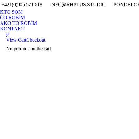
+421(0)905 571 618
INFO@RHPLUS.STUDIO
PONDELOK 
KTO SOM
ČO ROBÍM
AKO TO ROBÍM
KONTAKT
0
View Cart
Checkout
No products in the cart.
Search: